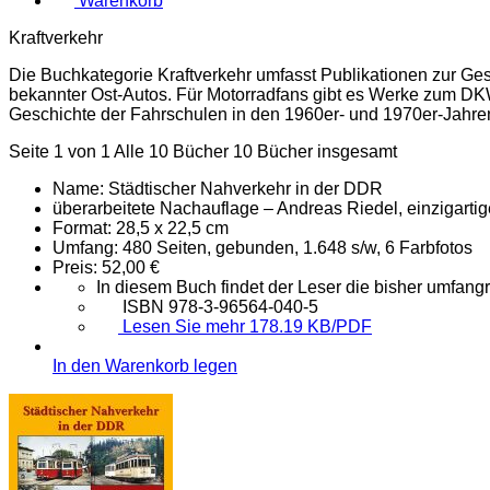
Warenkorb
Kraftverkehr
Die Buchkategorie Kraftverkehr umfasst Publikationen zur Ge
bekannter Ost-Autos. Für Motorradfans gibt es Werke zum D
Geschichte der Fahrschulen in den 1960er- und 1970er-Jahre
Seite 1 von 1
Alle 10 Bücher
10 Bücher insgesamt
Name:
Städtischer Nahverkehr in der DDR
überarbeitete Nachauflage – Andreas Riedel, einzigar
Format:
28,5 x 22,5 cm
Umfang:
480 Seiten, gebunden, 1.648 s/w, 6 Farbfotos
Preis:
52,00 €
In diesem Buch findet der Leser die bisher umfa
ISBN 978-3-96564-040-5
Lesen Sie mehr 178.19 KB/PDF
In den Warenkorb legen